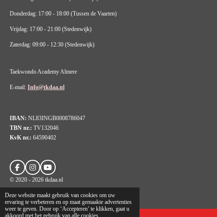
Donderdag: 17:00 - 18:00 (Tussen de Vaarten)
Vrijdag: 17:00 - 21:00 (Stedenwijk)
Zaterdag: 09:00 - 12:30 (Stedenwijk)
Taekwondo Academy Almere
E-mail:
Info@tkdaa.nl
IBAN:
NL83INGB0008786047
TBN nr.:
TV132046
KvK nr.:
64590402
F
I
Y
a
n
o
© 2020 - 2026 tkdaa.nl
c
s
u
e
t
T
Powered by
JouwWeb
Deze website maakt gebruik van cookies om uw
b
a
u
ervaring te verbeteren en op maat gemaakte advertenties
o
g
b
weer te geven. Door op ‘Accepteren’ te klikken, gaat u
o
r
e
akkoord met het gebruik van alle cookies.