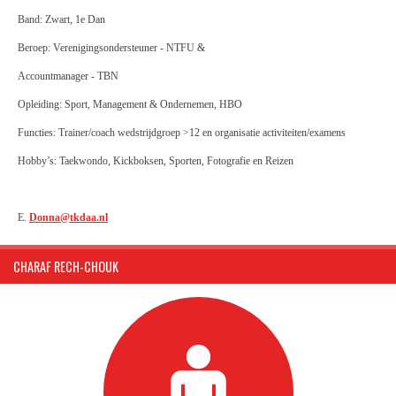
Band: Zwart, 1e Dan
Beroep: Verenigingsondersteuner - NTFU &
Accountmanager - TBN
Opleiding: Sport, Management & Ondernemen, HBO
Functies:
Trainer/coach wedstrijdgroep >12
en organisatie activiteiten/examens
Hobby’s: Taekwondo, Kickboksen, Sporten, Fotografie en Reizen
E.
Donna@tkdaa.nl
CHARAF RECH-CHOUK