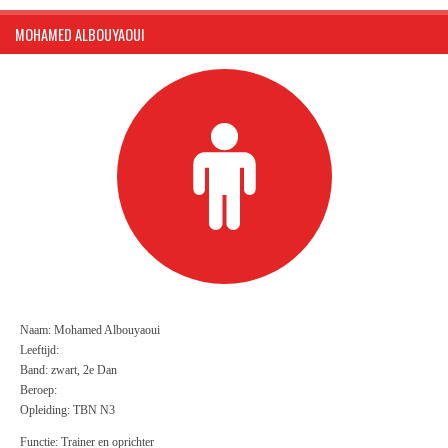
MOHAMED ALBOUYAOUI
Naam: Mohamed Albouyaoui
Leeftijd:
Band: zwart, 2e Dan
Beroep:
Opleiding: TBN N3
Functie: Trainer en oprichter