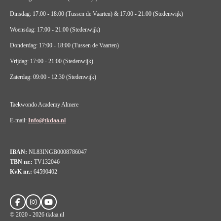
Dinsdag: 17:00 - 18:00 (Tussen de Vaarten) & 17:00 - 21:00 (Stedenwijk)
Woensdag: 17:00 - 21:00 (Stedenwijk)
Donderdag: 17:00 - 18:00 (Tussen de Vaarten)
Vrijdag: 17:00 - 21:00 (Stedenwijk)
Zaterdag: 09:00 - 12:30 (Stedenwijk)
Taekwondo Academy Almere
E-mail:
Info@tkdaa.nl
IBAN:
NL83INGB0008786047
TBN nr.:
TV132046
KvK nr.:
64590402
F
I
Y
a
n
o
© 2020 - 2026 tkdaa.nl
c
s
u