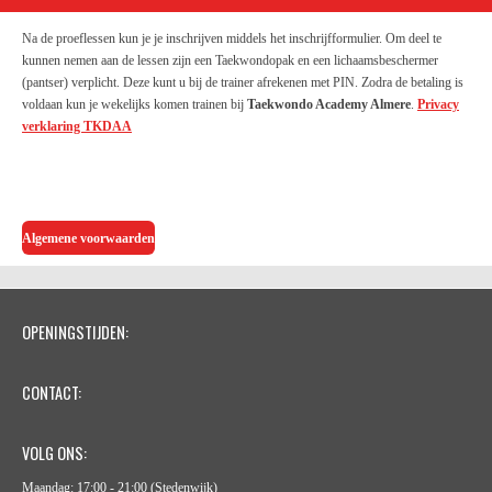
Na de proeflessen kun je je inschrijven middels het
inschrijfformulier.
Om deel te
kunnen nemen aan de lessen zijn een Taekwondopak en een lichaamsbeschermer
(pantser) verplicht. Deze kunt u bij de trainer afrekenen met PIN. Zodra de betaling is
voldaan kun je wekelijks komen trainen bij
Taekwondo Academy Almere
.
Privacy
verklaring TKDAA
Algemene voorwaarden
OPENINGSTIJDEN:
CONTACT:
VOLG ONS:
Maandag: 17:00 - 21:00 (Stedenwijk)