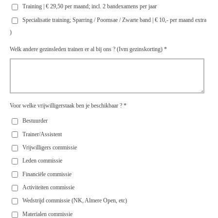
Training | € 29,50 per maand; incl. 2 bandexamens per jaar
Specialisatie training; Sparring / Poomsae / Zwarte band | € 10,- per maand extra
)
Welk andere gezinsleden trainen er al bij ons ? (Ivm gezinskorting) *
Voor welke vrijwilligerstaak ben je beschikbaar ? *
Bestuurder
Trainer/Assistent
Vrijwilligers commissie
Leden commissie
Financiële commissie
Activiteiten commissie
Wedstrijd commissie (NK, Almere Open, etc)
Materialen commissie