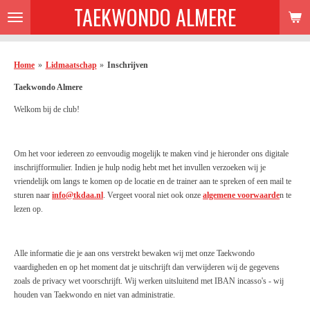
TAEKWONDO ALMERE
Ga
direct
naar
de
Home
»
Lidmaatschap
»
Inschrijven
hoofdinhoud
Taekwondo Almere
Welkom bij de club!
Om het voor iedereen zo eenvoudig mogelijk te maken vind je hieronder ons digitale
inschrijfformulier. Indien je hulp nodig hebt met het invullen verzoeken wij je
vriendelijk om langs te komen op de locatie en de trainer aan te spreken of een mail te
sturen naar
info@tkdaa.nl
. Vergeet vooral niet ook onze
algemene voorwaarde
n te
lezen op.
Alle informatie die je aan ons verstrekt bewaken wij met onze Taekwondo
vaardigheden en op het moment dat je uitschrijft dan verwijderen wij de gegevens
zoals de privacy wet voorschrijft. Wij werken uitsluitend met IBAN incasso's - wij
houden van Taekwondo en niet van administratie.