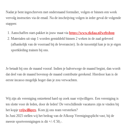
Nadat je bent ingeschreven met onderstaand formulier, volgen er binnen een week
vervolg instructies via de email. Na de inschrijving volgen in ieder geval de volgende
stappen:
Aanschaffen start-pakket in jouw maat via
https://www.tkdaa.nl/webshop
Materialen uit stap 1 worden gemiddeld binnen 2 weken in de zaal geleverd
(afhankelijk van de voorraad bij de leverancier). In de tussentijd kan je in je eigen
sportkleding trainen bij ons.
Je betaalt bij ons de maand vooraf. Indien je halverwege de maand begint, dan wordt
dat deel van de maand bovenop de maand contributie gerekend. Hierdoor kan is de
eerste incasso mogelijk hoger dan je zou verwachten.
Wij zijn als vereniging ontzettend hard op zoek naar vrijwilligers. Een vereniging is
ten slotte voor de leden, door de leden! De verschillende vacatures zijn te vinden bij
het kopje
vrijwilligers
. Kom jij ons team versterken?
In Juni 2025 stellen wij het bedrag van de Afkoop Verenigingsplicht vast, bij de
meeste sportverenigingen is dit +/- € 50,-.