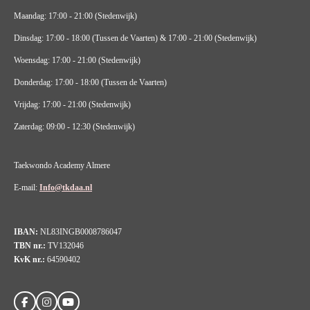
Maandag: 17:00 - 21:00 (Stedenwijk)
Dinsdag: 17:00 - 18:00 (Tussen de Vaarten) & 17:00 - 21:00 (Stedenwijk)
Woensdag: 17:00 - 21:00 (Stedenwijk)
Donderdag: 17:00 - 18:00 (Tussen de Vaarten)
Vrijdag: 17:00 - 21:00 (Stedenwijk)
Zaterdag: 09:00 - 12:30 (Stedenwijk)
Taekwondo Academy Almere
E-mail:
Info@tkdaa.nl
IBAN:
NL83INGB0008786047
TBN nr.:
TV132046
KvK nr.:
64590402
F
I
Y