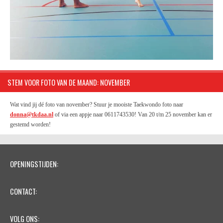
STEM VOOR FOTO VAN DE MAAND: NOVEMBER
Wat vind jij dé foto van november? Stuur je mooiste Taekwondo foto naar
donna@tkdaa.nl
of via een appje naar 0611743530! Van 20 t/m 25 november kan er
gestemd worden!
OPENINGSTIJDEN:
CONTACT:
VOLG ONS: