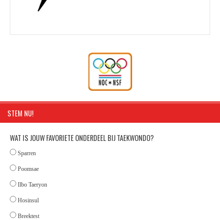
STEM NU!
WAT IS JOUW FAVORIETE ONDERDEEL BIJ TAEKWONDO?
Sparren
Poomsae
Ilbo Taeryon
Hosinsul
Breektest