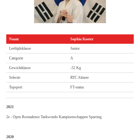
Naam
Sophia Kooter
Leeftijdsklasse
Junior
Categorie
A
Gewichtklasse
-52 Kg
Selectie
RTC Almere
Topsport
FT-status
2021
2e - Open Rosmalense Taekwondo Kampioenschappen Sparring
2020