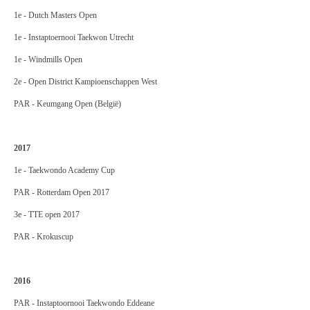
1e - Dutch Masters Open
1e - Instaptoernooi Taekwon Utrecht
1e - Windmills Open
2e - Open District Kampioenschappen West
PAR - Keumgang Open (België)
2017
1e - Taekwondo Academy Cup
PAR - Rotterdam Open 2017
3
e
- TTE open 2017
PAR
-
Krokuscup
2016
PAR - Instaptoornooi Taekwondo Eddeane