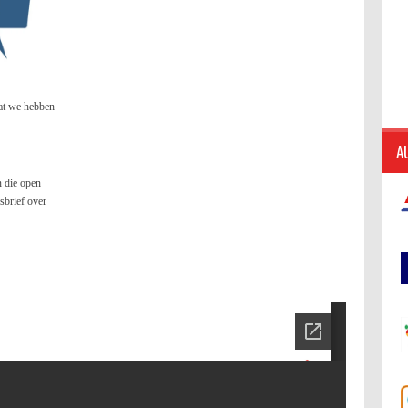
wat we hebben
A
n die open
wsbrief over