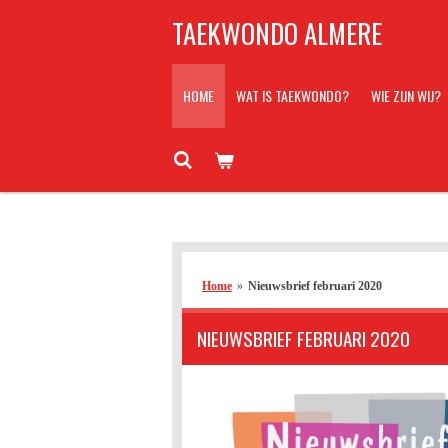
Ga
TAEKWONDO ALMERE
direct
naar
de
HOME
WAT IS TAEKWONDO?
WIE ZIJN WIJ?
hoofdinhoud
Home
»
Nieuwsbrief februari 2020
NIEUWSBRIEF FEBRUARI 2020