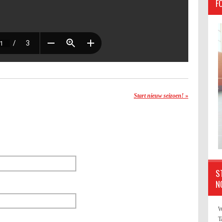
F
Start nieuw seizoen!
»
S
N
W
T