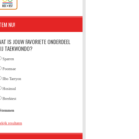
TEM NU!
AT IS JOUW FAVORIETE ONDERDEEL
BIJ TAEKWONDO?
Sparren
Poomsae
Ilbo Taeryon
Hosinsul
Breektest
Stemmen
ekijk resultaten