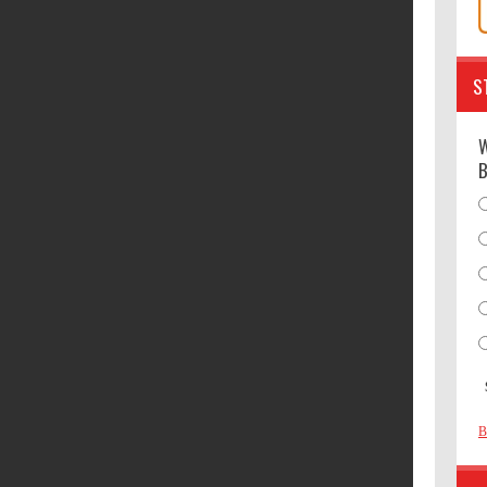
S
W
B