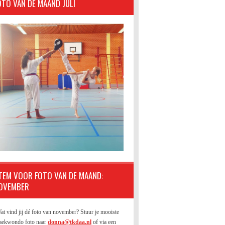
OTO VAN DE MAAND JULI
TEM VOOR FOTO VAN DE MAAND:
OVEMBER
at vind jij dé foto van november? Stuur je mooiste
aekwondo foto naar
donna@tkdaa.nl
of via een